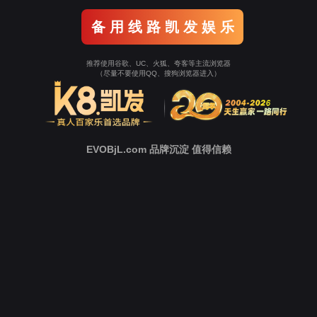
备 用 线 路 凯 发 娱 乐
推荐使用谷歌、UC、火狐、夸客等主流浏览器
（尽量不要使用QQ、搜狗浏览器进入）
EVOBjL.com 品牌沉淀 值得信赖