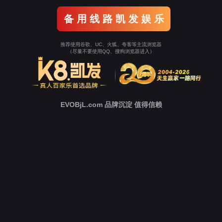
备 用 线 路 凯 发 娱 乐
推荐使用谷歌、UC、火狐、夸客等主流浏览器
（尽量不要使用QQ、搜狗浏览器进入）
EVOBjL.com 品牌沉淀 值得信赖