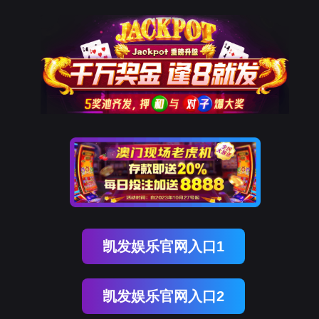
凯发娱乐官网入口1
凯发娱乐官网入口2